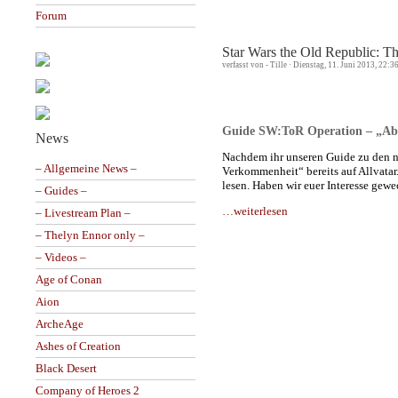
Forum
Star Wars the Old Republic: 
verfasst von - Tille · Dienstag, 11. Juni 2013, 22:
Guide SW:ToR Operation – „Ab
News
Nachdem ihr unseren Guide zu den n
– Allgemeine News –
Verkommenheit“ bereits auf Allvatar.
lesen. Haben wir euer Interesse gew
– Guides –
…weiterlesen
– Livestream Plan –
– Thelyn Ennor only –
– Videos –
Age of Conan
Aion
ArcheAge
Ashes of Creation
Black Desert
Company of Heroes 2