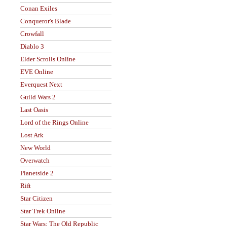
Conan Exiles
Conqueror's Blade
Crowfall
Diablo 3
Elder Scrolls Online
EVE Online
Everquest Next
Guild Wars 2
Last Oasis
Lord of the Rings Online
Lost Ark
New World
Overwatch
Planetside 2
Rift
Star Citizen
Star Trek Online
Star Wars: The Old Republic