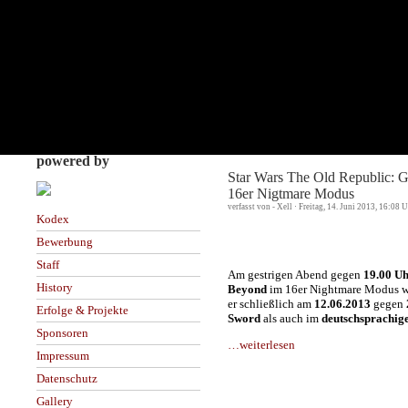
powered by
Star Wars The Old Republic: G
16er Nigtmare Modus
verfasst von - Xell · Freitag, 14. Juni 2013, 16:08 
Kodex
Bewerbung
Staff
Am gestrigen Abend gegen
19.00 U
History
Beyond
im 16er Nightmare Modus w
er schließlich am
12.06.2013
gegen
Erfolge & Projekte
Sword
als auch im
deutschsprachige
Sponsoren
…weiterlesen
Impressum
Datenschutz
Gallery