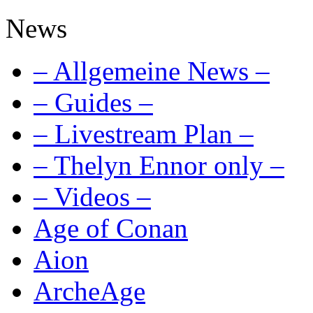
News
– Allgemeine News –
– Guides –
– Livestream Plan –
– Thelyn Ennor only –
– Videos –
Age of Conan
Aion
ArcheAge