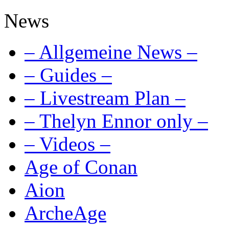
News
– Allgemeine News –
– Guides –
– Livestream Plan –
– Thelyn Ennor only –
– Videos –
Age of Conan
Aion
ArcheAge