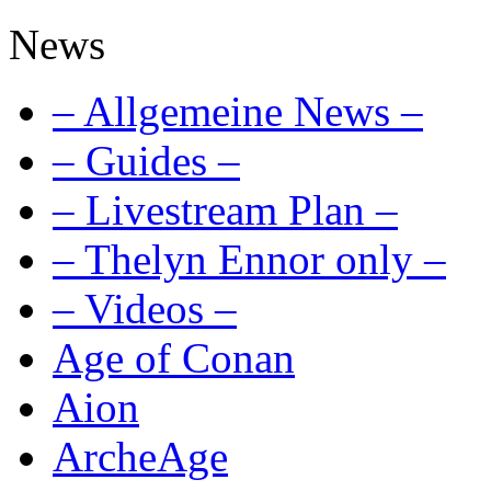
News
– Allgemeine News –
– Guides –
– Livestream Plan –
– Thelyn Ennor only –
– Videos –
Age of Conan
Aion
ArcheAge