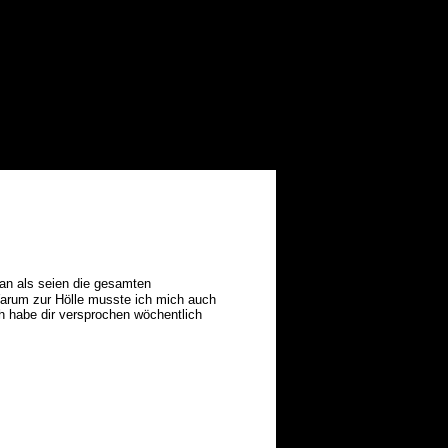
 an als seien die gesamten
arum zur Hölle musste ich mich auch
ich habe dir versprochen wöchentlich