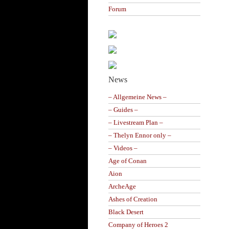
Forum
News
– Allgemeine News –
– Guides –
– Livestream Plan –
– Thelyn Ennor only –
– Videos –
Age of Conan
Aion
ArcheAge
Ashes of Creation
Black Desert
Company of Heroes 2