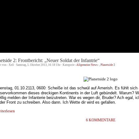
etside 2: Frontbericht: „Neuer Soldat der Infantrie“
st von - Xell · Samstag, 5. Oktober 2013, 16:18 Uhr · Kategorie
- Allgemeine News -
,
Planetside 2
enstag, 01.10.2113, 0600: Scheiße ist das schwül auf Amerish. Es fühlt sich
ervorkommen dieses dreckigen Kontinents in der Luft gebündelt. Warum? W
willig melden der Infanterie beizutreten. War es wegen dir, Bruder? Ach egal, 
der Front zu schreiben. Also dann. Ich Wette dir wird es gefallen.
terlesen
6 KOMMENTARE