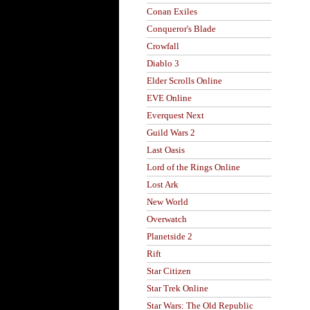
Conan Exiles
Conqueror's Blade
Crowfall
Diablo 3
Elder Scrolls Online
EVE Online
Everquest Next
Guild Wars 2
Last Oasis
Lord of the Rings Online
Lost Ark
New World
Overwatch
Planetside 2
Rift
Star Citizen
Star Trek Online
Star Wars: The Old Republic