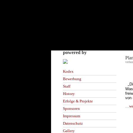
powered by
Plan
verfas
Kodex
Bewerbung
„
Di
Staff
Wass
frei
History
von 
Erfolge & Projekte
…wei
Sponsoren
Impressum
Datenschutz
Gallery