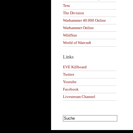
Tera
The Division
Warhammer 40.000 Online
Warhammer Online
WildStar
World of Warcraft
Links
EVE Killboard
Twitter
Youtube
Facebook
Livestream Channel