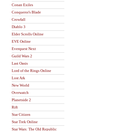
Conan Exiles
Conqueror's Blade
Crowfall
Diablo 3
Elder Scrolls Online
EVE Online
Everquest Next
Guild Wars 2
Last Oasis
Lord of the Rings Online
Lost Ark
New World
Overwatch
Planetside 2
Rift
Star Citizen
Star Trek Online
Star Wars: The Old Republic