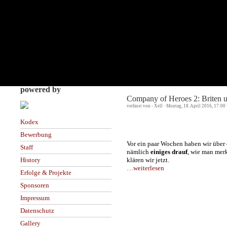
powered by
Company of Heroes 2: Briten u
verfasst von - Xell · Montag, 18. April 2016, 17:00
Kodex
Bewerbung
Vor ein paar Wochen haben wir über di
Staff
nämlich
einiges drauf
, wie man mer
klären wir jetzt.
History
…weiterlesen
Erfolge & Projekte
Sponsoren
Impressum
Datenschutz
Gallery