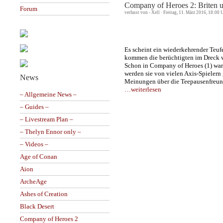
Company of Heroes 2: Briten u
Forum
verfasst von - Xell · Freitag, 11. März 2016, 18:00 
Es scheint ein wiederkehrender Teuf
kommen die berüchtigten im Dreck
Schon in Company of Heroes (1) waren
werden sie von vielen Axis-Spielern g
News
Meinungen über die Teepausenfreun
…weiterlesen
– Allgemeine News –
– Guides –
– Livestream Plan –
– Thelyn Ennor only –
– Videos –
Age of Conan
Aion
ArcheAge
Ashes of Creation
Black Desert
Company of Heroes 2