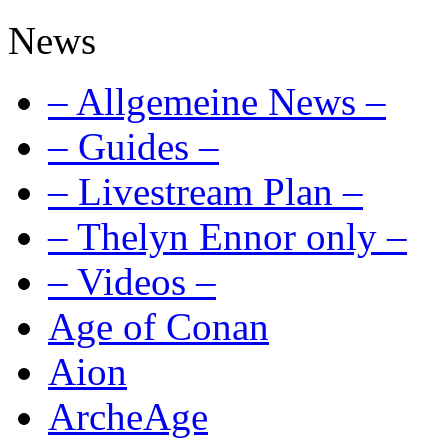
News
– Allgemeine News –
– Guides –
– Livestream Plan –
– Thelyn Ennor only –
– Videos –
Age of Conan
Aion
ArcheAge