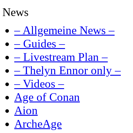
News
– Allgemeine News –
– Guides –
– Livestream Plan –
– Thelyn Ennor only –
– Videos –
Age of Conan
Aion
ArcheAge