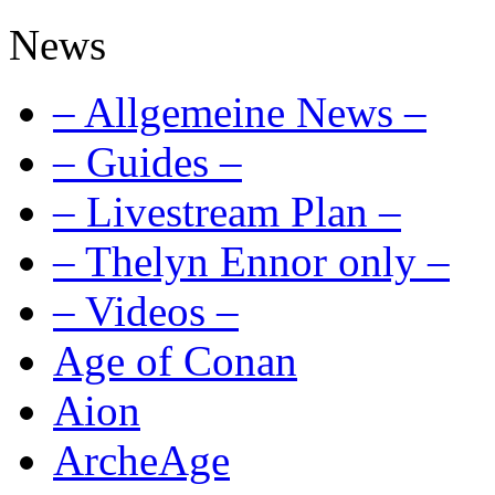
News
– Allgemeine News –
– Guides –
– Livestream Plan –
– Thelyn Ennor only –
– Videos –
Age of Conan
Aion
ArcheAge