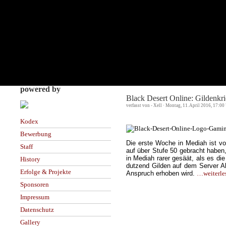
powered by
Black Desert Online: Gildenkr
verfasst von - Xell · Montag, 11. April 2016, 17:00
Kodex
Bewerbung
Die erste Woche in Mediah ist v
Staff
auf über Stufe 50 gebracht haben
in Mediah rarer gesäät, als es d
History
dutzend Gilden auf dem Server Al
Erfolge & Projekte
Anspruch erhoben wird.
…weiterle
Sponsoren
Impressum
Datenschutz
Gallery