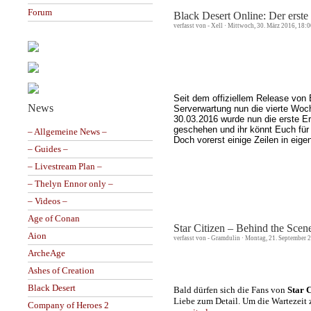
Forum
Black Desert Online: Der erste
verfasst von - Xell · Mittwoch, 30. März 2016, 18:
Seit dem offiziellem Release von
News
Serverwartung nun die vierte Woc
30.03.2016 wurde nun die erste E
geschehen und ihr könnt Euch fü
– Allgemeine News –
Doch vorerst einige Zeilen in eige
– Guides –
– Livestream Plan –
– Thelyn Ennor only –
– Videos –
Age of Conan
Star Citizen – Behind the Scen
Aion
verfasst von - Gramdulin · Montag, 21. September 
ArcheAge
Ashes of Creation
Black Desert
Bald dürfen sich die Fans von
Star C
Liebe zum Detail. Um die Wartezeit 
Company of Heroes 2