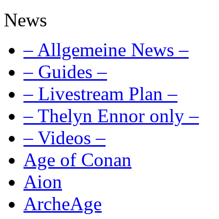
News
– Allgemeine News –
– Guides –
– Livestream Plan –
– Thelyn Ennor only –
– Videos –
Age of Conan
Aion
ArcheAge