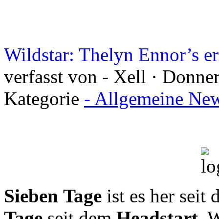
Wildstar: Thelyn Ennor’s e
verfasst von - Xell · Donne
Kategorie
- Allgemeine New
Sieben Tage
ist es her seit
Tage
seit dem
Headstart
. 