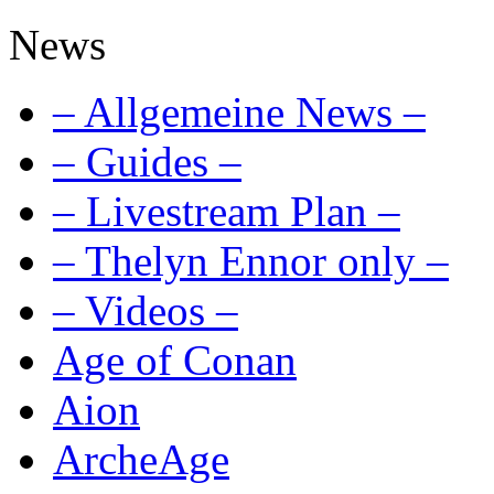
News
– Allgemeine News –
– Guides –
– Livestream Plan –
– Thelyn Ennor only –
– Videos –
Age of Conan
Aion
ArcheAge