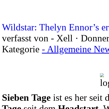
Wildstar: Thelyn Ennor’s e
verfasst von - Xell · Donne
Kategorie
- Allgemeine New
Sieben Tage
ist es her seit
Tage
seit dem
Headstart
. 