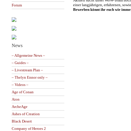
Aktuell sucht unser WoW-Team noc
einer langjährigen, erfahrenen, sowie 
Forum
Bewerben könnt ihr euch wie imme
News
– Allgemeine News –
– Guides –
– Livestream Plan –
– Thelyn Ennor only –
– Videos –
Age of Conan
Aion
ArcheAge
Ashes of Creation
Black Desert
Company of Heroes 2