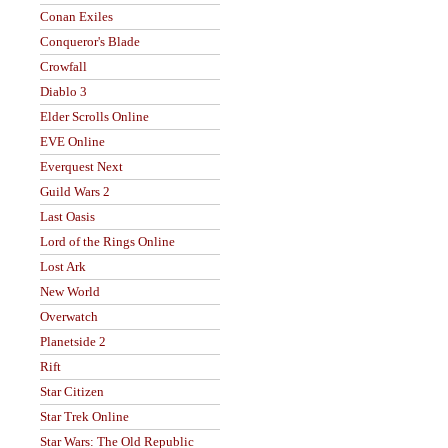
Conan Exiles
Conqueror's Blade
Crowfall
Diablo 3
Elder Scrolls Online
EVE Online
Everquest Next
Guild Wars 2
Last Oasis
Lord of the Rings Online
Lost Ark
New World
Overwatch
Planetside 2
Rift
Star Citizen
Star Trek Online
Star Wars: The Old Republic