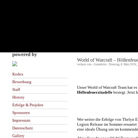
powered by
World of Warcraft – Höllenfeue
verfasst von - Gramdulin · Dienstag, 8. März 2016,
Kodex
Bewerbung
Unser World of Warcraft Team hat es
Staff
Höllenfeuerzitadelle
besiegt. Jetzt 
History
Erfolge & Projekte
Sponsoren
Wer weiter die Erfolge von Thelyn E
Impressum
Legion Release im Sommer erwartet u
Datenschutz
eine ideale Übung um im kommenden
Gallery