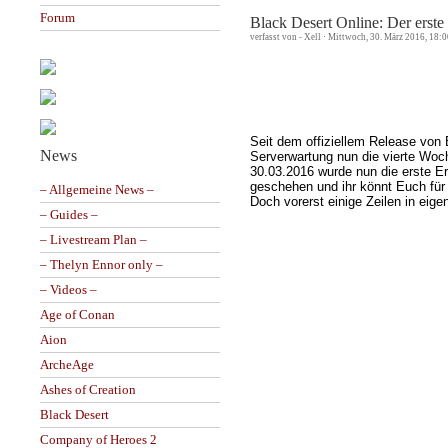
Forum
Black Desert Online: Der erste
verfasst von - Xell · Mittwoch, 30. März 2016, 18:
Seit dem offiziellem Release von
News
Serverwartung nun die vierte Woc
30.03.2016 wurde nun die erste E
geschehen und ihr könnt Euch fü
– Allgemeine News –
Doch vorerst einige Zeilen in eige
– Guides –
– Livestream Plan –
– Thelyn Ennor only –
– Videos –
Age of Conan
Aion
ArcheAge
Ashes of Creation
Black Desert
Company of Heroes 2