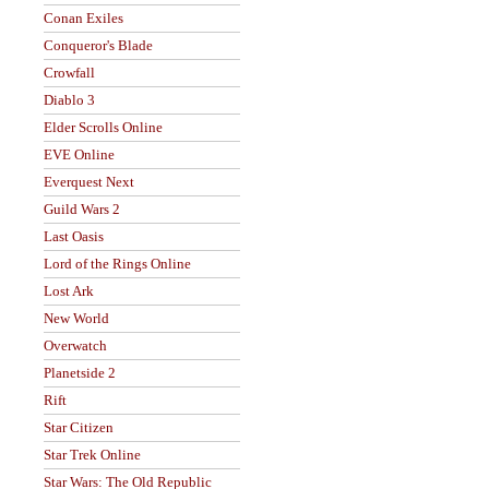
Conan Exiles
Conqueror's Blade
Crowfall
Diablo 3
Elder Scrolls Online
EVE Online
Everquest Next
Guild Wars 2
Last Oasis
Lord of the Rings Online
Lost Ark
New World
Overwatch
Planetside 2
Rift
Star Citizen
Star Trek Online
Star Wars: The Old Republic