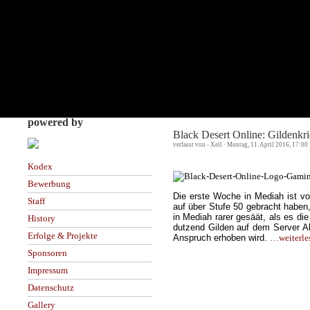
powered by
Black Desert Online: Gildenkr
verfasst von - Xell · Montag, 11. April 2016, 17:00
Kodex
Bewerbung
Die erste Woche in Mediah ist v
Staff
auf über Stufe 50 gebracht haben
in Mediah rarer gesäät, als es d
History
dutzend Gilden auf dem Server Al
Erfolge & Projekte
Anspruch erhoben wird.
…weiterle
Sponsoren
Impressum
Datenschutz
Gallery