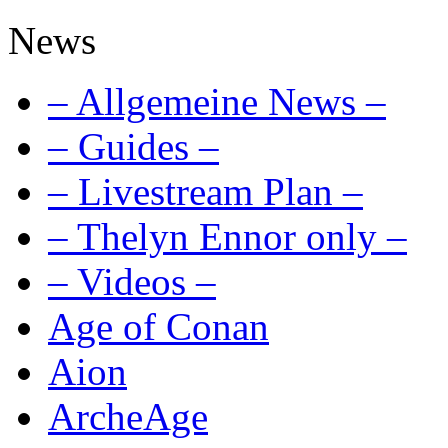
News
– Allgemeine News –
– Guides –
– Livestream Plan –
– Thelyn Ennor only –
– Videos –
Age of Conan
Aion
ArcheAge