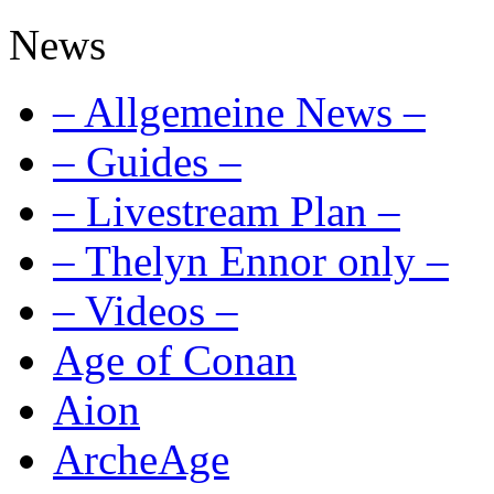
News
– Allgemeine News –
– Guides –
– Livestream Plan –
– Thelyn Ennor only –
– Videos –
Age of Conan
Aion
ArcheAge