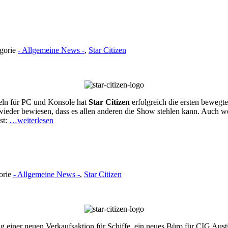
egorie
- Allgemeine News -
,
Star Citizen
teln für PC und Konsole hat
Star Citizen
erfolgreich die ersten bewegt
ieder bewiesen, dass es allen anderen die Show stehlen kann. Auch we
st:
…weiterlesen
orie
- Allgemeine News -
,
Star Citizen
g einer neuen Verkaufsaktion für Schiffe, ein neues Büro für CIG Au