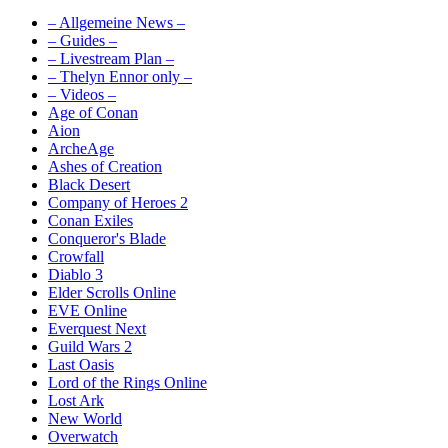
– Allgemeine News –
– Guides –
– Livestream Plan –
– Thelyn Ennor only –
– Videos –
Age of Conan
Aion
ArcheAge
Ashes of Creation
Black Desert
Company of Heroes 2
Conan Exiles
Conqueror's Blade
Crowfall
Diablo 3
Elder Scrolls Online
EVE Online
Everquest Next
Guild Wars 2
Last Oasis
Lord of the Rings Online
Lost Ark
New World
Overwatch