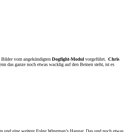
e Bilder vom angekündigten
Dogfight-Modul
vorgeführt.
Chris
nn das ganze noch etwas wacklig auf den Beinen steht, ist es
stin und eine weitere Folge Wingman’s Hangar. Das und noch etwas