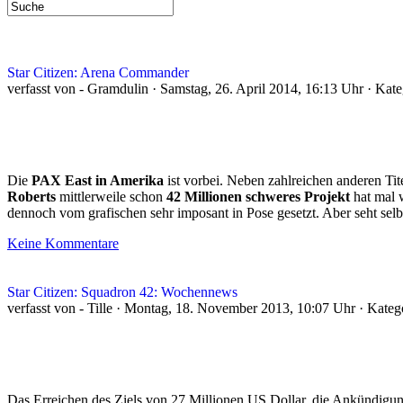
Star Citizen: Arena Commander
verfasst von - Gramdulin · Samstag, 26. April 2014, 16:13 Uhr · Kat
Die
PAX East in Amerika
ist vorbei. Neben zahlreichen anderen Ti
Roberts
mittlerweile schon
42 Millionen schweres Projekt
hat mal w
dennoch vom grafischen sehr imposant in Pose gesetzt. Aber seht selb
Keine Kommentare
Star Citizen: Squadron 42: Wochennews
verfasst von - Tille · Montag, 18. November 2013, 10:07 Uhr · Kateg
Das Erreichen des Ziels von 27 Millionen US Dollar, die Ankündigun