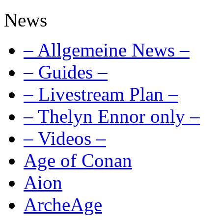
News
– Allgemeine News –
– Guides –
– Livestream Plan –
– Thelyn Ennor only –
– Videos –
Age of Conan
Aion
ArcheAge