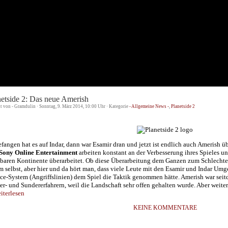
netside 2: Das neue Amerish
st von - Gramdulin · Sonntag, 9. März 2014, 10:00 Uhr · Kategorie
- Allgemeine News -
,
Planetside 2
fangen hat es auf Indar, dann war Esamir dran und jetzt ist endlich auch Amerish ü
Sony Online Entertainment
arbeiten konstant an der Verbesserung ihres Spieles un
lbaren Kontinente überarbeitet. Ob diese Überarbeitung dem Ganzen zum Schlechtere
m selbst, aber hier und da hört man, dass viele Leute mit den Esamir und Indar Um
ice-System (Angriffslinien) dem Spiel die Taktik genommen hätte. Amerish war seit
er- und Sundererfahrern, weil die Landschaft sehr offen gehalten wurde. Aber weite
terlesen
KEINE KOMMENTARE