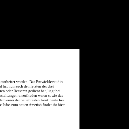
berarbeitet worden. Das Entwicklerstudio
d hat nun auch den letzten der drei
n oder Besseren gedient hat, liegt bei
gestaltungen unzufrieden waren sowie das
dem einer der beliebtesten Kontinente bei
re Infos zum neuen Amerish findet ihr
hier
: