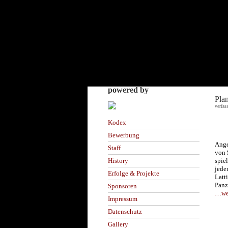
powered by
Pla
verfas
Kodex
Bewerbung
Ange
Staff
von
spie
History
jede
Erfolge & Projekte
Latt
Panz
Sponsoren
…wei
Impressum
Datenschutz
Gallery