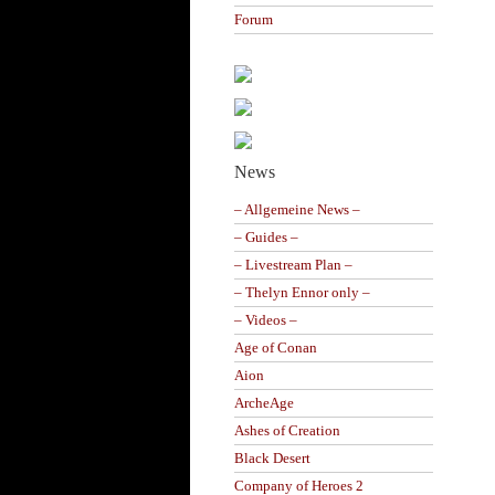
Forum
News
– Allgemeine News –
– Guides –
– Livestream Plan –
– Thelyn Ennor only –
– Videos –
Age of Conan
Aion
ArcheAge
Ashes of Creation
Black Desert
Company of Heroes 2