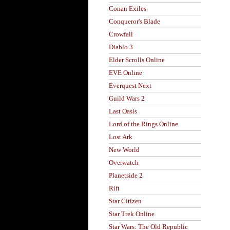
Conan Exiles
Conqueror's Blade
Crowfall
Diablo 3
Elder Scrolls Online
EVE Online
Everquest Next
Guild Wars 2
Last Oasis
Lord of the Rings Online
Lost Ark
New World
Overwatch
Planetside 2
Rift
Star Citizen
Star Trek Online
Star Wars: The Old Republic