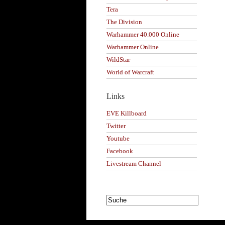
Tera
The Division
Warhammer 40.000 Online
Warhammer Online
WildStar
World of Warcraft
Links
EVE Killboard
Twitter
Youtube
Facebook
Livestream Channel