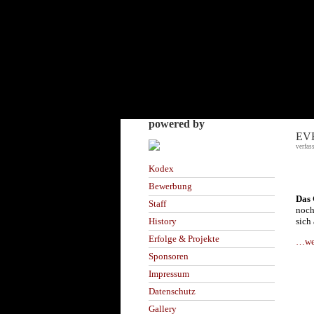
powered by
EVE
verfas
Kodex
Bewerbung
Das 
Staff
noch
sich
History
Erfolge & Projekte
…wei
Sponsoren
Impressum
Datenschutz
Gallery