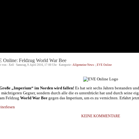
 Online: Feldzug World War Bee
st von - Xell · Samstag, 9. April 2016, 17:00 Uhr · Kategorie
- Allgemeine News -
,
EVE Online
Große „Imperium“ im Norden wird fallen!
Es hat seit sechs Jahren bestanden und
 mächtigeren Gegner, sondern durch alle die es unterdrückt hat und durch seine ei
 am Feldzug
World War Bee
gegen das Imperium, um es zu vernichten. Erfahrt jetz
terlesen
KEINE KOMMENTARE