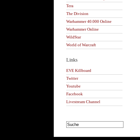
Tera
The Division
Warhammer 40.000 Online
Warhammer Online
WildStar
World of Warcraft
Links
EVE Killboard
Twitter
Youtube
Facebook
Livestream Channel