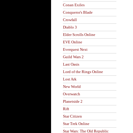
Conan Exiles
Conqueror's Blade
Crowfall
Diablo 3
Elder Scrolls Online
EVE Online
Everquest Next
Guild Wars 2
Last Oasis
Lord of the Rings Online
Lost Ark
New World
Overwatch
Planetside 2
Rift
Star Citizen
Star Trek Online
Star Wars: The Old Republic