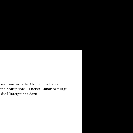
 nun wird es fallen! Nicht durch einen
gene Korruption!!!
Thelyn Ennor
beteiligt
t die Hintergründe dazu.