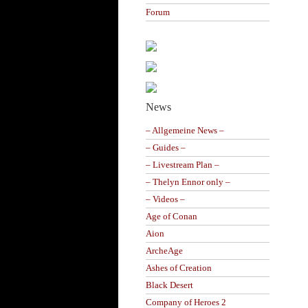
Forum
News
– Allgemeine News –
– Guides –
– Livestream Plan –
– Thelyn Ennor only –
– Videos –
Age of Conan
Aion
ArcheAge
Ashes of Creation
Black Desert
Company of Heroes 2