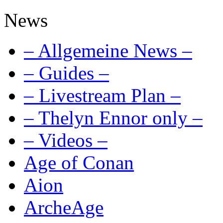
News
– Allgemeine News –
– Guides –
– Livestream Plan –
– Thelyn Ennor only –
– Videos –
Age of Conan
Aion
ArcheAge