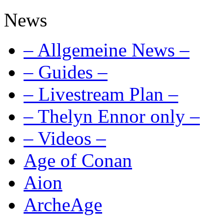
News
– Allgemeine News –
– Guides –
– Livestream Plan –
– Thelyn Ennor only –
– Videos –
Age of Conan
Aion
ArcheAge