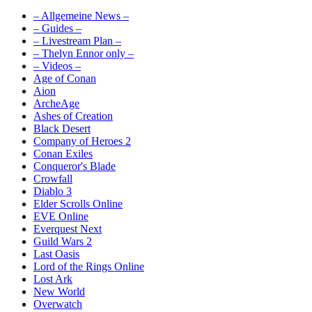
– Allgemeine News –
– Guides –
– Livestream Plan –
– Thelyn Ennor only –
– Videos –
Age of Conan
Aion
ArcheAge
Ashes of Creation
Black Desert
Company of Heroes 2
Conan Exiles
Conqueror's Blade
Crowfall
Diablo 3
Elder Scrolls Online
EVE Online
Everquest Next
Guild Wars 2
Last Oasis
Lord of the Rings Online
Lost Ark
New World
Overwatch