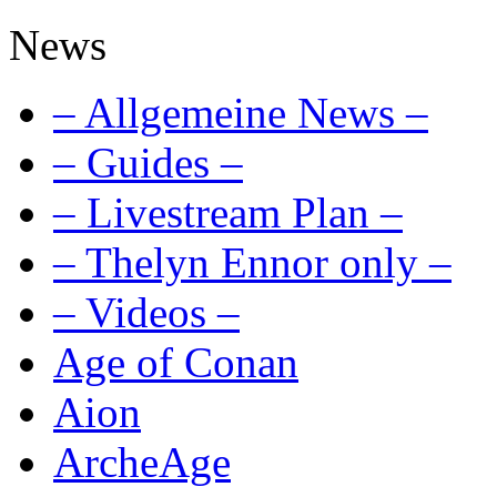
News
– Allgemeine News –
– Guides –
– Livestream Plan –
– Thelyn Ennor only –
– Videos –
Age of Conan
Aion
ArcheAge