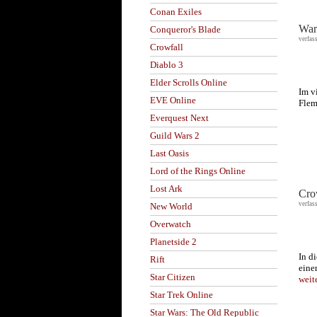
Conan Exiles
War
Conqueror's Blade
verfas
Crowfall
Diablo 3
Elder Scrolls Online
Im v
EVE Online
Flem
Everquest Next
Guild Wars 2
Last Oasis
Lord of the Rings Online
Lost Ark
Cro
verfas
New World
Overwatch
Planetside 2
In d
Rift
eine
Star Citizen
weit
Star Trek Online
Star Wars: The Old Republic