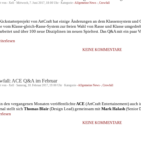
st von - Xell · Mittwoch, 7. Juni 2017, 18:00 Uhr · Kategorie
- Allgemeine News -
,
Crowfall
Kickstarterprojekt von ArtCraft hat einige Änderungen an dem Klassensystem und G
e vom Klasse-gleich-Rasse-System zur freien Wahl von Rasse und Klasse umgedreht
arbeitet und über 100 neue Disziplinen im neuen Spieltest. Das Q&A mit ein paar 
terlesen
KEINE KOMMENTARE
wfall: ACE Q&A im Februar
st von - Xell · Samstag, 18. Februar 2017, 19:00 Uhr · Kategorie
- Allgemeine News -
,
Crowfall
in den vergangenen Monaten veröffentlichte
ACE
(ArtCraft Entertainement) auch 
mal stellt sich
Thomas Blair
(Design Lead) gemeinsam mit
Mark Halash
(Senior 
erlesen
KEINE KOMMENTARE