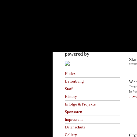
powered by
Star
verfas
Kodex
Bewerbung
Wie 
Jetz
Staff
Info
…wei
History
Erfolge & Projekte
Sponsoren
Impressum
Datenschutz
Gallery
Cro