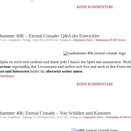
KEINE KOMMENTARE
hammer 40K – Eternal Crusade: Q&A der Entwickler
st von - Gramdulin · Freitag, 1. Mai 2015, 09:00 Uhr · Kategorie
- Allgemeine News -
,
Warhammer 40.000 Online
Alpha ist noch weit entfernt und damit jede Chance das Spiel mal auszutesten. Nichts­
aviour
regelmäßig ihre Livestreams und stellen sich live und auch in den Foren d
en und Antworten
findet ihr,
übersetzt weiter unten
:
terlesen
KEINE KOMMENTARE
hammer 40k: Eternal Crusade – Von Schilden und Kanonen
st von - Gramdulin · Samstag, 15. November 2014, 11:22 Uhr · Kategorie
- Allgemeine News -
,
Warhammer 40.000 On