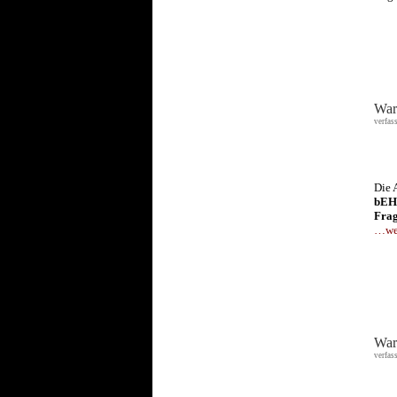
War
verfas
Die 
bEH
Frag
…wei
War
verfas