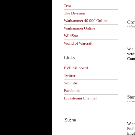
Tera
The Division
Warhammer 40.000 Online
Cro
verfas
Warhammer Online
WildStar
World of Warcraft
Wie
verö
Links
Com
EVE Killboard
Twitter
Youtube
Facebook
Sta
Livestream Channel
verfas
Wie 
Frei
Engl