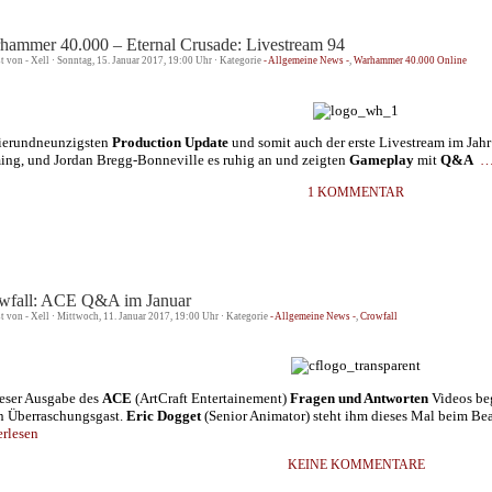
hammer 40.000 – Eternal Crusade: Livestream 94
st von - Xell · Sonntag, 15. Januar 2017, 19:00 Uhr · Kategorie
- Allgemeine News -
,
Warhammer 40.000 Online
ierundneunzigsten
Production Update
und somit auch der erste Livestream im Jahr
ing, und Jordan Bregg-Bonneville es ruhig an und zeigten
Gameplay
mit
Q&A
…
1 KOMMENTAR
wfall: ACE Q&A im Januar
st von - Xell · Mittwoch, 11. Januar 2017, 19:00 Uhr · Kategorie
- Allgemeine News -
,
Crowfall
ieser Ausgabe des
ACE
(ArtCraft Entertainement)
Fragen und Antworten
Videos be
n Überraschungsgast.
Eric Dogget
(Senior Animator) steht ihm dieses Mal beim Bea
erlesen
KEINE KOMMENTARE