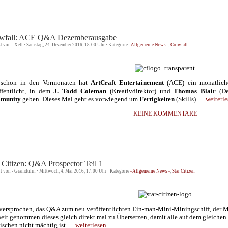
wfall: ACE Q&A Dezemberausgabe
st von - Xell · Samstag, 24. Dezember 2016, 18:00 Uhr · Kategorie
- Allgemeine News -
,
Crowfall
 schon in den Vormonaten hat
ArtCraft Entertainement
(ACE) ein monatlich
ffentlicht, in dem
J. Todd Coleman
(Kreativdirektor) und
Thomas Blair
(De
munity
geben. Dieses Mal geht es vorwiegend um
Fertigkeiten
(Skills).
…weiterle
KEINE KOMMENTARE
r Citizen: Q&A Prospector Teil 1
st von - Gramdulin · Mittwoch, 4. Mai 2016, 17:00 Uhr · Kategorie
- Allgemeine News -
,
Star Citizen
versprochen, das Q&A zum neu veröffentlichten Ein-man-Mini-Miningschiff, der M
heit genommen dieses gleich direkt mal zu Übersetzen, damit alle auf dem gleiche
ischen nicht mächtig ist.
…weiterlesen