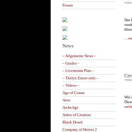
verfas
Forum
Das 
wurd
über
…wei
News
– Allgemeine News –
– Guides –
– Livestream Plan –
Cro
– Thelyn Ennor only –
verfas
– Videos –
Age of Conan
Wie 
Aion
Dies
weit
ArcheAge
Ashes of Creation
Black Desert
Company of Heroes 2