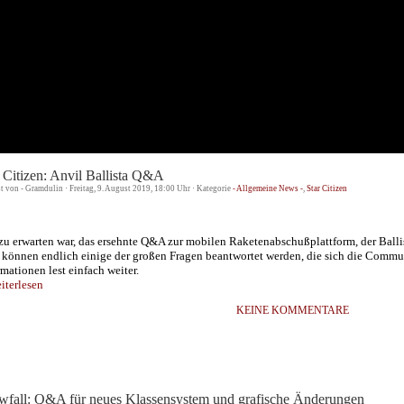
 Citizen: Anvil Ballista Q&A
st von - Gramdulin · Freitag, 9. August 2019, 18:00 Uhr · Kategorie
- Allgemeine News -
,
Star Citizen
zu erwarten war, das ersehnte Q&A zur mobilen Raketenabschußplattform, der Ballis
t können endlich einige der großen Fragen beantwortet werden, die sich die Communi
rmationen lest einfach weiter.
terlesen
KEINE KOMMENTARE
wfall: Q&A für neues Klassensystem und grafische Änderungen