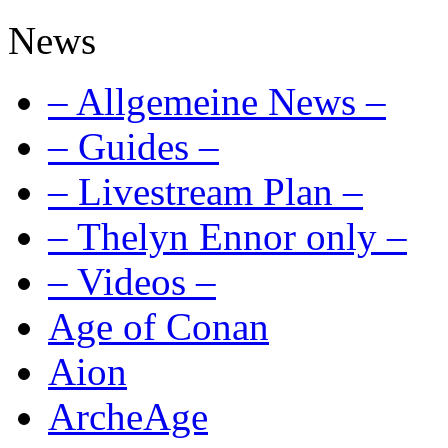
News
– Allgemeine News –
– Guides –
– Livestream Plan –
– Thelyn Ennor only –
– Videos –
Age of Conan
Aion
ArcheAge