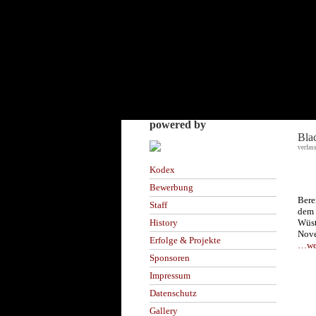
powered by
Bla
verfas
Kodex
Bewerbung
Bere
Staff
dem
Wüst
History
Nov
Erfolge & Projekte
…wei
Sponsoren
Impressum
Datenschutz
Gallery