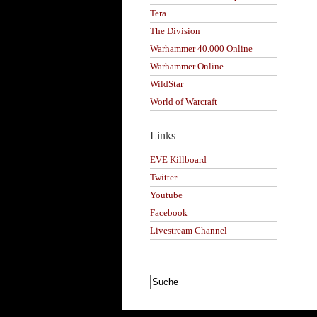
Tera
The Division
Warhammer 40.000 Online
Warhammer Online
WildStar
World of Warcraft
Links
EVE Killboard
Twitter
Youtube
Facebook
Livestream Channel