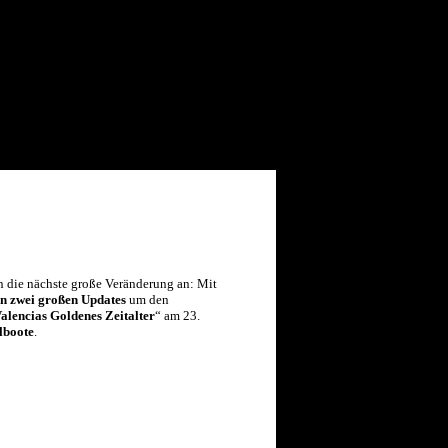
 die nächste große Veränderung an:
Mit
on zwei großen Updates
um den
alencias Goldenes Zeitalter
“ am 23.
lboote
.