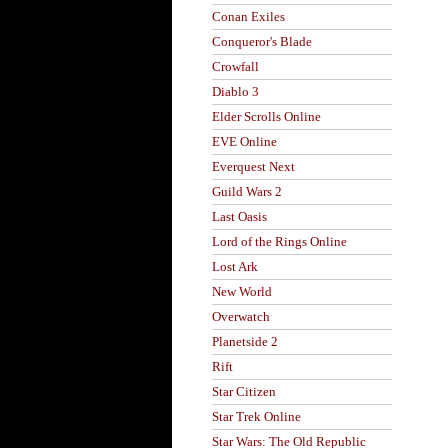
Conan Exiles
Conqueror's Blade
Crowfall
Diablo 3
Elder Scrolls Online
EVE Online
Everquest Next
Guild Wars 2
Last Oasis
Lord of the Rings Online
Lost Ark
New World
Overwatch
Planetside 2
Rift
Star Citizen
Star Trek Online
Star Wars: The Old Republic