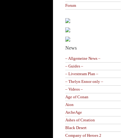
Forum
News
– Allgemeine News –
– Guides –
– Livestream Plan –
– Thelyn Ennor only –
– Videos –
Age of Conan
Aion
ArcheAge
Ashes of Creation
Black Desert
Company of Heroes 2