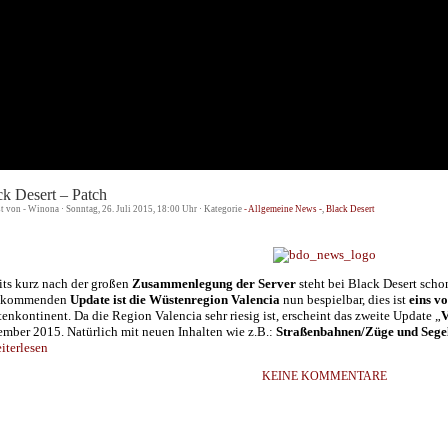
ck Desert – Patch
st von - Winona · Sonntag, 26. Juli 2015, 18:00 Uhr · Kategorie
- Allgemeine News -
,
Black Desert
its kurz nach der großen
Zusammenlegung der Server
steht bei Black
Desert
schon
 kommenden
Update ist die Wüstenregion Valencia
nun bespielbar, dies ist
eins v
enkontinent.
Da die Region Valencia sehr riesig ist, erscheint das zweite Update „
V
ember 2015.
Natürlich mit neuen Inhalten wie z.B.:
Straßenbahnen/Züge und Sege
terlesen
KEINE KOMMENTARE