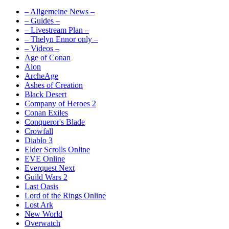
– Allgemeine News –
– Guides –
– Livestream Plan –
– Thelyn Ennor only –
– Videos –
Age of Conan
Aion
ArcheAge
Ashes of Creation
Black Desert
Company of Heroes 2
Conan Exiles
Conqueror's Blade
Crowfall
Diablo 3
Elder Scrolls Online
EVE Online
Everquest Next
Guild Wars 2
Last Oasis
Lord of the Rings Online
Lost Ark
New World
Overwatch