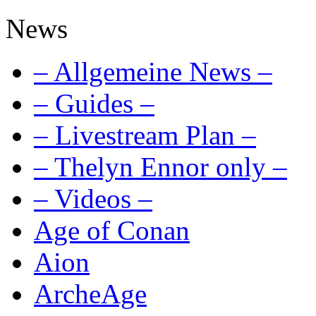
News
– Allgemeine News –
– Guides –
– Livestream Plan –
– Thelyn Ennor only –
– Videos –
Age of Conan
Aion
ArcheAge