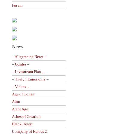
Forum
News
– Allgemeine News –
– Guides –
– Livestream Plan –
– Thelyn Ennor only –
– Videos –
Age of Conan
Aion
ArcheAge
Ashes of Creation
Black Desert
Company of Heroes 2