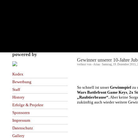
powered by
Gewinner unserer 10-Jahre Jub
verfasst von - Ariaa · Samstag, 19. Dezember 2015,
Kodex
Bewerbung
So schnell ist unser
Gewinnspiel
zu 
Staff
Wars Battlefront Game Keys
,
2x S
„Raubtierbrause“.
Aber keine Sorge,
History
zukünftig auch wieder weitere Gewi
Erfolge & Projekte
Sponsoren
Impressum
Datenschutz
Gallery