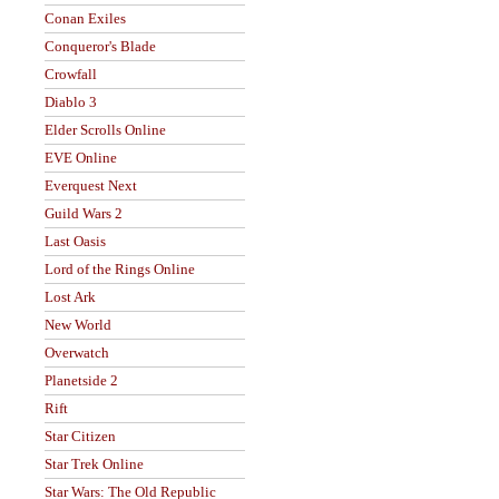
Conan Exiles
Conqueror's Blade
Crowfall
Diablo 3
Elder Scrolls Online
EVE Online
Everquest Next
Guild Wars 2
Last Oasis
Lord of the Rings Online
Lost Ark
New World
Overwatch
Planetside 2
Rift
Star Citizen
Star Trek Online
Star Wars: The Old Republic