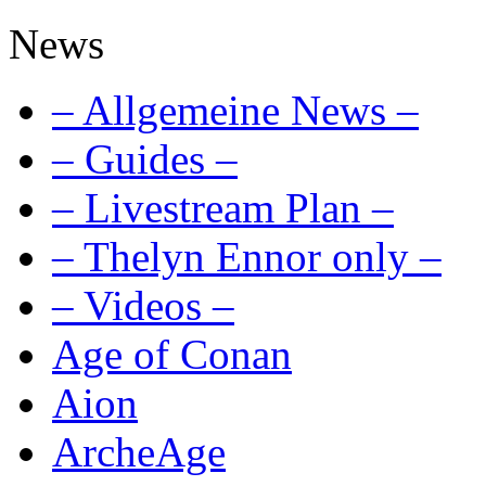
News
– Allgemeine News –
– Guides –
– Livestream Plan –
– Thelyn Ennor only –
– Videos –
Age of Conan
Aion
ArcheAge