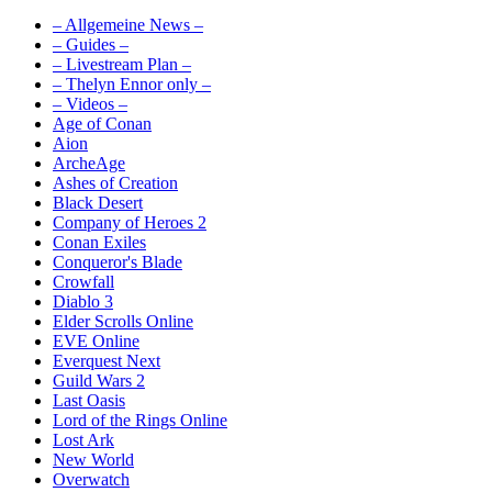
– Allgemeine News –
– Guides –
– Livestream Plan –
– Thelyn Ennor only –
– Videos –
Age of Conan
Aion
ArcheAge
Ashes of Creation
Black Desert
Company of Heroes 2
Conan Exiles
Conqueror's Blade
Crowfall
Diablo 3
Elder Scrolls Online
EVE Online
Everquest Next
Guild Wars 2
Last Oasis
Lord of the Rings Online
Lost Ark
New World
Overwatch