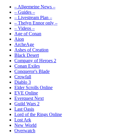
– Allgemeine News –
– Guides –
– Livestream Plan –
– Thelyn Ennor only –
– Videos –
Age of Conan
Aion
ArcheAge
Ashes of Creation
Black Desert
Company of Heroes 2
Conan Exiles
Conqueror's Blade
Crowfall
Diablo 3
Elder Scrolls Online
EVE Online
Everquest Next
Guild Wars 2
Last Oasis
Lord of the Rings Online
Lost Ark
New World
Overwatch