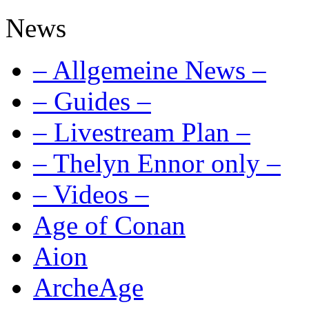
News
– Allgemeine News –
– Guides –
– Livestream Plan –
– Thelyn Ennor only –
– Videos –
Age of Conan
Aion
ArcheAge