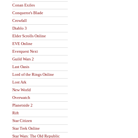
Conan Exiles
Conqueror's Blade
Crowfall
Diablo 3
Elder Scrolls Online
EVE Online
Everquest Next
Guild Wars 2
Last Oasis
Lord of the Rings Online
Lost Ark
New World
Overwatch
Planetside 2
Rift
Star Citizen
Star Trek Online
Star Wars: The Old Republic