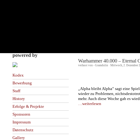
powered by
Warhammer 40.000 – Eternal C
verfasst von - Gramdulin · Mittwoch, 2. Dezember 
Kodex
Bewerbung
„Alpha bleibt Alpha“ sagt eine Spie
Staff
wieder zu Problemen, nichtsdestotro
mehr. Auch diese Woche gab es wiede
History
…weiterlesen
Erfolge & Projekte
Sponsoren
Impressum
Datenschutz
Gallery