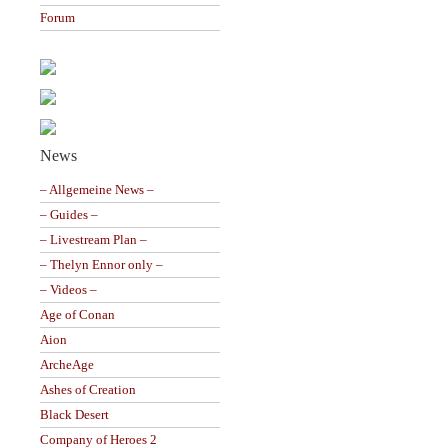
Forum
News
– Allgemeine News –
– Guides –
– Livestream Plan –
– Thelyn Ennor only –
– Videos –
Age of Conan
Aion
ArcheAge
Ashes of Creation
Black Desert
Company of Heroes 2