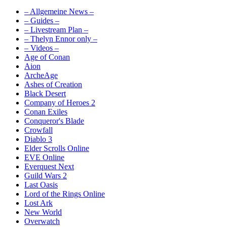
– Allgemeine News –
– Guides –
– Livestream Plan –
– Thelyn Ennor only –
– Videos –
Age of Conan
Aion
ArcheAge
Ashes of Creation
Black Desert
Company of Heroes 2
Conan Exiles
Conqueror's Blade
Crowfall
Diablo 3
Elder Scrolls Online
EVE Online
Everquest Next
Guild Wars 2
Last Oasis
Lord of the Rings Online
Lost Ark
New World
Overwatch