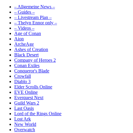
– Allgemeine News –
– Guides –
– Livestream Plan –
– Thelyn Ennor only –
– Videos –
Age of Conan
Aion
ArcheAge
Ashes of Creation
Black Desert
Company of Heroes 2
Conan Exiles
Conqueror's Blade
Crowfall
Diablo 3
Elder Scrolls Online
EVE Online
Everquest Next
Guild Wars 2
Last Oasis
Lord of the Rings Online
Lost Ark
New World
Overwatch