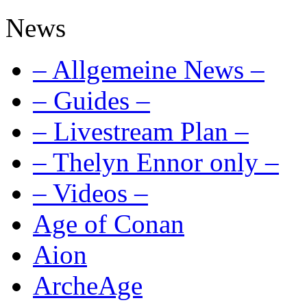
News
– Allgemeine News –
– Guides –
– Livestream Plan –
– Thelyn Ennor only –
– Videos –
Age of Conan
Aion
ArcheAge