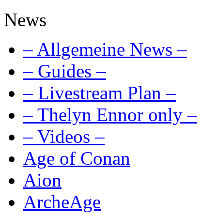
News
– Allgemeine News –
– Guides –
– Livestream Plan –
– Thelyn Ennor only –
– Videos –
Age of Conan
Aion
ArcheAge