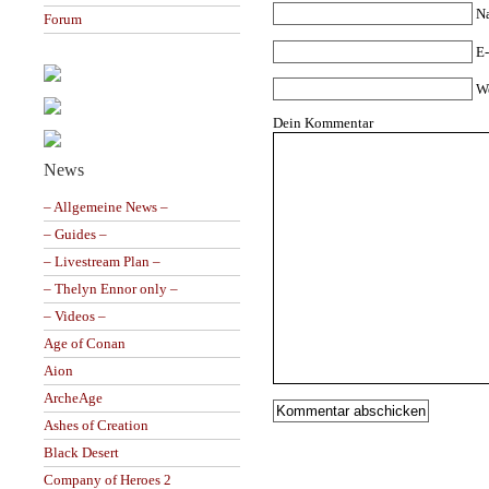
N
Forum
E-
W
Dein Kommentar
News
– Allgemeine News –
– Guides –
– Livestream Plan –
– Thelyn Ennor only –
– Videos –
Age of Conan
Aion
ArcheAge
Ashes of Creation
Black Desert
Company of Heroes 2