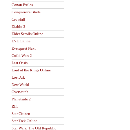
Conan Exiles
Conqueror's Blade
Crowfall
Diablo 3
Elder Scrolls Online
EVE Online
Everquest Next
Guild Wars 2
Last Oasis
Lord of the Rings Online
Lost Ark
New World
Overwatch
Planetside 2
Rift
Star Citizen
Star Trek Online
Star Wars: The Old Republic