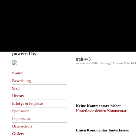
powered by
trait-w3
verfasst von - Tille · Sonntag, 19. Januar 2014, 14:
Kodex
Bewerbung
Staff
History
Erfolge & Projekte
Keine Kommentare bisher
Hinterlasse deinen Kommentar!
Sponsoren
Impressum
Datenschutz
Einen Kommentar hinterlassen
Gallery