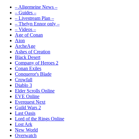
– Allgemeine News –
– Guides –
– Livestream Plan –
– Thelyn Ennor only –
– Videos –
Age of Conan
Aion
ArcheAge
Ashes of Creation
Black Desert
Company of Heroes 2
Conan Exiles
Conqueror's Blade
Crowfall
Diablo 3
Elder Scrolls Online
EVE Online
Everquest Next
Guild Wars 2
Last Oasis
Lord of the Rings Online
Lost Ark
New World
Overwatch