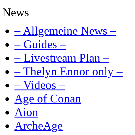
News
– Allgemeine News –
– Guides –
– Livestream Plan –
– Thelyn Ennor only –
– Videos –
Age of Conan
Aion
ArcheAge