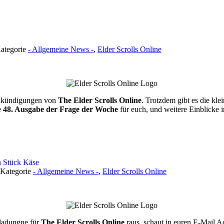
Kategorie
- Allgemeine News -
,
Elder Scrolls Online
Ankündigungen von
The Elder Scrolls Online
. Trotzdem gibt es die kl
e
48. Ausgabe der Frage der Woche
für euch, und weitere Einblicke 
n Stück Käse
 Kategorie
- Allgemeine News -
,
Elder Scrolls Online
ladungne für
The Elder Scrolls Online
raus, schaut in euren E-Mail 