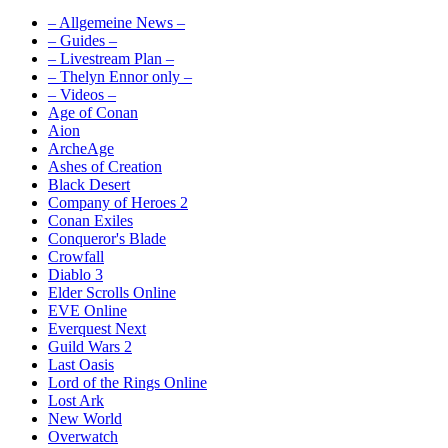
– Allgemeine News –
– Guides –
– Livestream Plan –
– Thelyn Ennor only –
– Videos –
Age of Conan
Aion
ArcheAge
Ashes of Creation
Black Desert
Company of Heroes 2
Conan Exiles
Conqueror's Blade
Crowfall
Diablo 3
Elder Scrolls Online
EVE Online
Everquest Next
Guild Wars 2
Last Oasis
Lord of the Rings Online
Lost Ark
New World
Overwatch