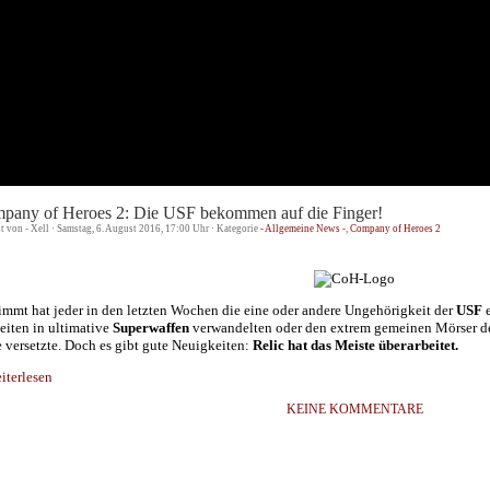
pany of Heroes 2: Die USF bekommen auf die Finger!
st von - Xell · Samstag, 6. August 2016, 17:00 Uhr · Kategorie
- Allgemeine News -
,
Company of Heroes 2
immt hat jeder in den letzten Wochen die eine oder andere Ungehörigkeit der
USF
e
eiten in ultimative
Superwaffen
verwandelten oder den extrem gemeinen Mörser der
 versetzte. Doch es gibt gute Neuigkeiten:
Relic hat das Meiste überarbeitet.
terlesen
KEINE KOMMENTARE