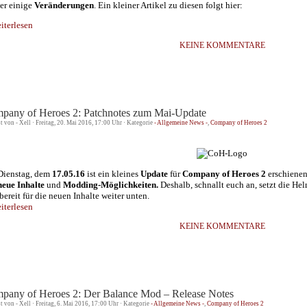
er einige
Veränderungen
. Ein kleiner Artikel zu diesen folgt hier:
terlesen
KEINE KOMMENTARE
pany of Heroes 2: Patchnotes zum Mai-Update
st von - Xell · Freitag, 20. Mai 2016, 17:00 Uhr · Kategorie
- Allgemeine News -
,
Company of Heroes 2
ienstag, dem
17.05.16
ist ein kleines
Update
für
Company of Heroes 2
erschienen
neue Inhalte
und
Modding-Möglichkeiten.
Deshalb, schnallt euch an, setzt die He
bereit für die neuen Inhalte weiter unten.
terlesen
KEINE KOMMENTARE
pany of Heroes 2: Der Balance Mod – Release Notes
st von - Xell · Freitag, 6. Mai 2016, 17:00 Uhr · Kategorie
- Allgemeine News -
,
Company of Heroes 2