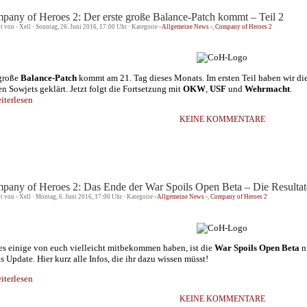
pany of Heroes 2: Der erste große Balance-Patch kommt – Teil 2
st von - Xell · Sonntag, 26. Juni 2016, 17:00 Uhr · Kategorie
- Allgemeine News -
,
Company of Heroes 2
große
Balance-Patch
kommt am 21. Tag dieses Monats. Im ersten Teil haben wir di
en Sowjets geklärt. Jetzt folgt die Fortsetzung mit
OKW
,
USF
und
Wehrmacht
.
terlesen
KEINE KOMMENTARE
pany of Heroes 2: Das Ende der War Spoils Open Beta – Die Resultat
st von - Xell · Montag, 6. Juni 2016, 17:00 Uhr · Kategorie
- Allgemeine News -
,
Company of Heroes 2
es einige von euch vielleicht mitbekommen haben, ist die
War Spoils Open Beta
n
as Update. Hier kurz alle Infos, die ihr dazu wissen müsst!
terlesen
KEINE KOMMENTARE