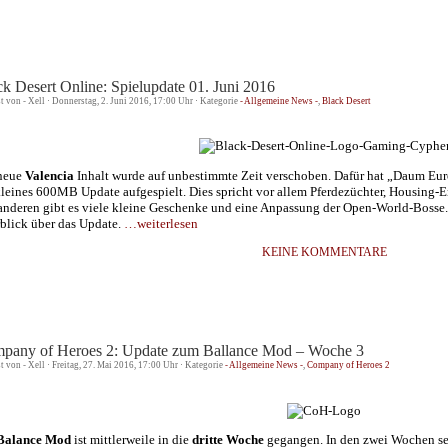
ck Desert Online: Spielupdate 01. Juni 2016
st von - Xell · Donnerstag, 2. Juni 2016, 17:00 Uhr · Kategorie
- Allgemeine News -
,
Black Desert
neue
Valencia
Inhalt wurde auf unbestimmte Zeit verschoben. Dafür hat „Daum Eu
kleines 600MB Update aufgespielt. Dies spricht vor allem Pferdezüchter, Housing-E
 anderen gibt es viele kleine Geschenke und eine Anpassung der Open-World-Bosse.
blick über das Update.
…weiterlesen
KEINE KOMMENTARE
pany of Heroes 2: Update zum Ballance Mod – Woche 3
st von - Xell · Freitag, 27. Mai 2016, 17:00 Uhr · Kategorie
- Allgemeine News -
,
Company of Heroes 2
Balance Mod
ist mittlerweile in die
dritte Woche
gegangen. In den zwei Wochen se