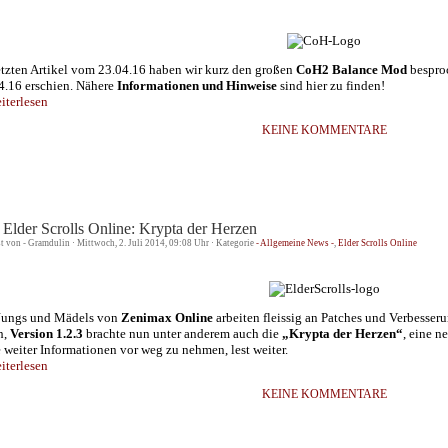
etzten Artikel vom 23.04.16 haben wir kurz den großen
CoH2 Balance Mod
bespro
4.16 erschien. Nähere
Informationen und Hinweise
sind hier zu finden!
terlesen
KEINE KOMMENTARE
 Elder Scrolls Online: Krypta der Herzen
st von - Gramdulin · Mittwoch, 2. Juli 2014, 09:08 Uhr · Kategorie
- Allgemeine News -
,
Elder Scrolls Online
Jungs und Mädels von
Zenimax Online
arbeiten fleissig an Patches und Verbesse
h,
Version 1.2.3
brachte nun unter anderem auch die
„Krypta der Herzen“
, eine n
 weiter Informationen vor weg zu nehmen, lest
weiter.
terlesen
KEINE KOMMENTARE