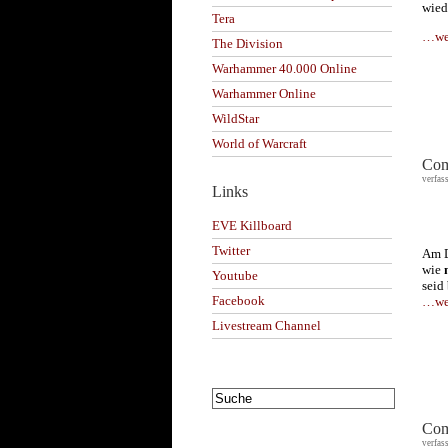
wied
Tera
…wei
The Division
Warhammer 40.000 Online
Warhammer Online
WildStar
World of Warcraft
Com
verfas
Links
EVE Killboard
Twitter
Am D
wie
Youtube
seid 
Facebook
…wei
Livestream Channel
Com
verfas