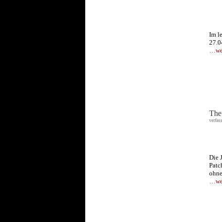
Im l
27.0
…wei
The
verfas
Die 
Patc
ohne
…wei