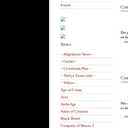
Forum
Com
verfas
Der 
an d
…wei
News
– Allgemeine News –
– Guides –
– Livestream Plan –
– Thelyn Ennor only –
Com
verfas
– Videos –
Age of Conan
Aion
Wie 
ArcheAge
es d
Ashes of Creation
…wei
Black Desert
Company of Heroes 2