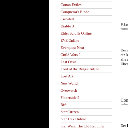
Conan Exiles
Conqueror's Blade
Crowfall
Bla
Diablo 3
verfas
Elder Scrolls Online
EVE Online
Everquest Next
Der 
ein 
Guild Wars 2
alle
Last Oasis
Über
Lord of the Rings Online
Lost Ark
New World
Overwatch
Planetside 2
Com
Rift
verfas
Star Citizen
Star Trek Online
Der
Star Wars: The Old Republic