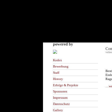
powered by
Com
verfas
Kodex
Bewerbung
Best
Staff
Einh
Rage
History
Erfolge & Projekte
…wei
Sponsoren
Impressum
Datenschutz
Gallery