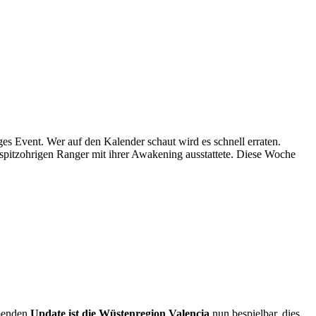
 Event. Wer auf den Kalender schaut wird es schnell erraten.
spitzohrigen Ranger mit ihrer Awakening ausstattete. Diese Woche
menden
Update ist die Wüstenregion Valencia
nun bespielbar, dies