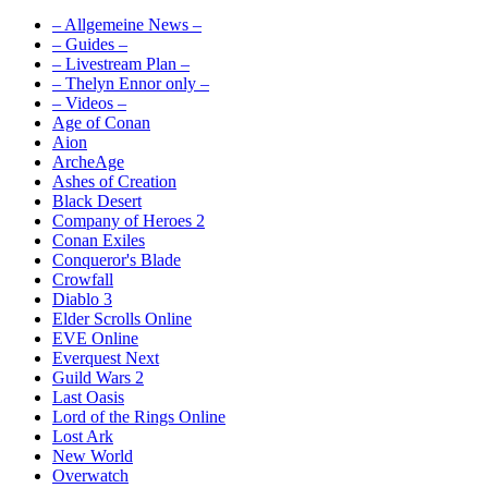
– Allgemeine News –
– Guides –
– Livestream Plan –
– Thelyn Ennor only –
– Videos –
Age of Conan
Aion
ArcheAge
Ashes of Creation
Black Desert
Company of Heroes 2
Conan Exiles
Conqueror's Blade
Crowfall
Diablo 3
Elder Scrolls Online
EVE Online
Everquest Next
Guild Wars 2
Last Oasis
Lord of the Rings Online
Lost Ark
New World
Overwatch