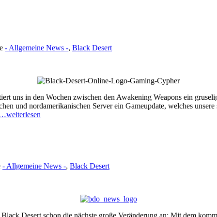
ie
- Allgemeine News -
,
Black Desert
rt uns in den Wochen zwischen den Awakening Weapons ein gruseliges
ischen und nordamerikanischen Server ein Gameupdate, welches unsere 
…weiterlesen
e
- Allgemeine News -
,
Black Desert
i Black
Desert
schon die nächste große Veränderung an:
Mit dem kom