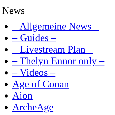
News
– Allgemeine News –
– Guides –
– Livestream Plan –
– Thelyn Ennor only –
– Videos –
Age of Conan
Aion
ArcheAge