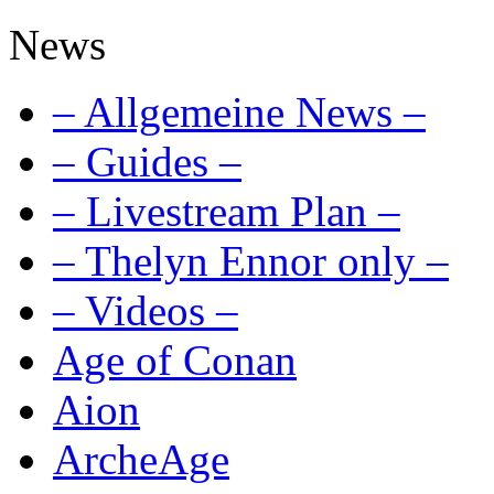
News
– Allgemeine News –
– Guides –
– Livestream Plan –
– Thelyn Ennor only –
– Videos –
Age of Conan
Aion
ArcheAge