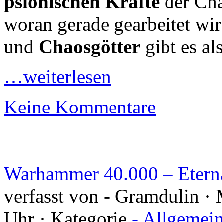
psionischen Kräfte
der Cha
woran gerade gearbeitet wir
und
Chaosgötter
gibt es al
…weiterlesen
Keine Kommentare
Warhammer 40.000 – Eterna
verfasst von - Gramdulin ·
Uhr · Kategorie
- Allgemei