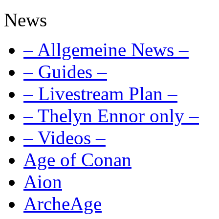
News
– Allgemeine News –
– Guides –
– Livestream Plan –
– Thelyn Ennor only –
– Videos –
Age of Conan
Aion
ArcheAge