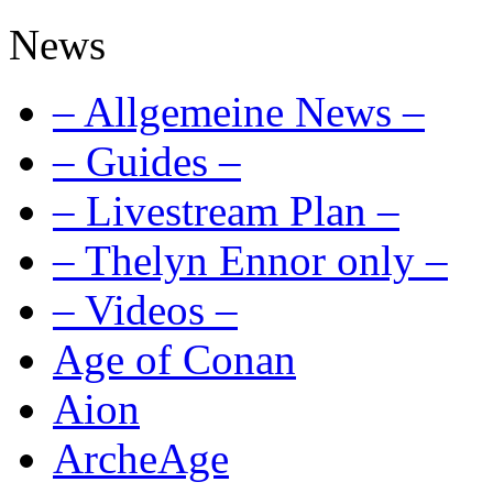
News
– Allgemeine News –
– Guides –
– Livestream Plan –
– Thelyn Ennor only –
– Videos –
Age of Conan
Aion
ArcheAge