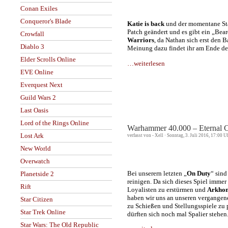
Conan Exiles
Conqueror's Blade
Katie is back
und der momentane S
Patch geändert und es gibt ein „Bea
Crowfall
Warriors
, da Nathan sich erst den 
Diablo 3
Meinung dazu findet ihr am Ende des
Elder Scrolls Online
…weiterlesen
EVE Online
Everquest Next
Guild Wars 2
Last Oasis
Lord of the Rings Online
Warhammer 40.000 – Eternal 
Lost Ark
verfasst von - Xell · Sonntag, 3. Juli 2016, 17:00 U
New World
Overwatch
Bei unserern letzten „
On Duty
“ sind
Planetside 2
reinigen. Da sich dieses Spiel imme
Rift
Loyalisten zu erstürmen und
Arkho
haben wir uns an unseren vergangen
Star Citizen
zu Schießen und Stellungsspiele zu 
Star Trek Online
dürften sich noch mal Spalier stehen
Star Wars: The Old Republic