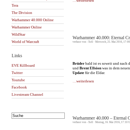
…weiterlesen
Tera
The Division
Warhammer 40.000 Online
Warhammer Online
WildStar
Warhammer 40.000: Eternal Cr
World of Warcraft
verfasst von - Xell · Mittwoch, 25. Mai 2016, 17:0
Links
Brüder
bald ist es soweit und nach
EVE Killboard
und
Brent Ellsion
was in dem neuen P
Update
für die Eldar.
Twitter
Youtube
…weiterlesen
Facebook
Livestream Channel
Warhammer 40.000 – Eternal C
verfasst von - Xell · Montag, 16. Mai 2016, 17:10 