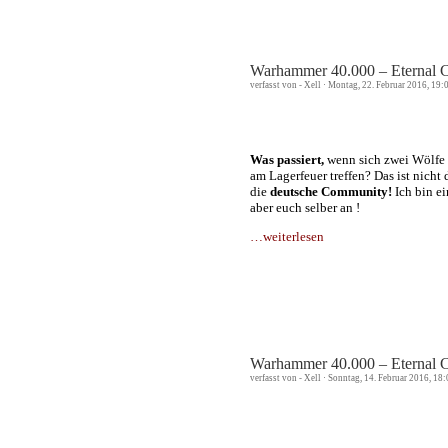
Warhammer 40.000 – Eternal 
verfasst von - Xell · Montag, 22. Februar 2016, 19
Was passiert,
wenn sich zwei Wölfe vo
am Lagerfeuer treffen? Das ist nicht
die
deutsche Community!
Ich bin e
aber euch selber an !
…weiterlesen
Warhammer 40.000 – Eternal C
verfasst von - Xell · Sonntag, 14. Februar 2016, 18