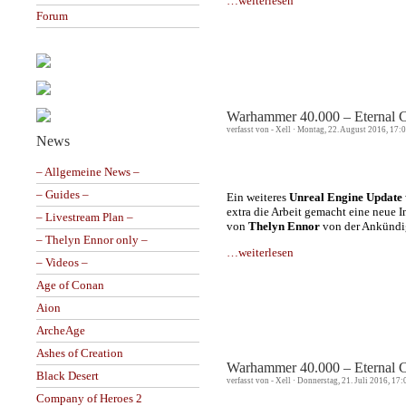
…weiterlesen
Forum
Warhammer 40.000 – Eternal Cr
verfasst von - Xell · Montag, 22. August 2016, 17:
News
– Allgemeine News –
– Guides –
Ein weiteres
Unreal Engine Update
extra die Arbeit gemacht eine neue I
– Livestream Plan –
von
Thelyn Ennor
von der Ankünd
– Thelyn Ennor only –
…weiterlesen
– Videos –
Age of Conan
Aion
ArcheAge
Ashes of Creation
Warhammer 40.000 – Eternal C
Black Desert
verfasst von - Xell · Donnerstag, 21. Juli 2016, 17
Company of Heroes 2