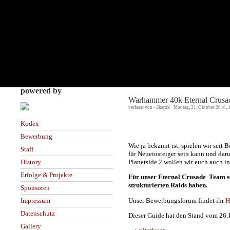
powered by
Warhammer 40k Eternal Crusad
verfasst von - Skarok · Montag, 31. Oktober 2016, 
Kodex
Bewerbung
Wie ja bekannt ist, spielen wir seit
Staff
für Neueinsteiger sein kann und dar
Planetside 2 wollen wir euch auch in
History
Erfolge & Projekte
Für unser Eternal Crusade Team suc
strukturierten Raids haben.
Sponsoren
Unser Bewerbungsforum findet ihr
H
Impressum
Datenschutz
Dieser Guide hat den Stand vom 26
Gallery