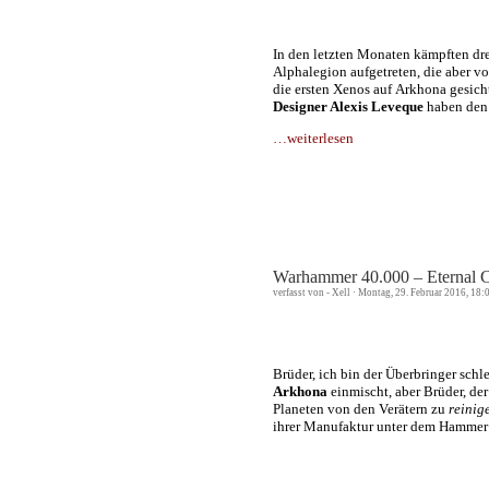
In den letzten Monaten kämpften dre
Alphalegion aufgetreten, die aber v
die ersten Xenos auf Arkhona gesich
Designer Alexis Leveque
haben den
…weiterlesen
Warhammer 40.000 – Eternal C
verfasst von - Xell · Montag, 29. Februar 2016, 18
Brüder, ich bin der Überbringer schl
Arkhona
einmischt, aber Brüder, de
Planeten von den Verätern zu
reinig
ihrer Manufaktur unter dem Hammer