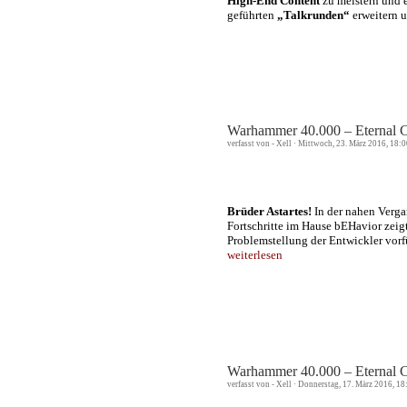
High-End Content
zu meistern und 
geführten
„Talkrunden“
erweitern 
Warhammer 40.000 – Eternal 
verfasst von - Xell · Mittwoch, 23. März 2016, 18:
Brüder Astartes!
In der nahen Vergan
Fortschritte im Hause bEHavior zeig
Problemstellung der Entwickler vor
weiterlesen
Warhammer 40.000 – Eternal C
verfasst von - Xell · Donnerstag, 17. März 2016, 1