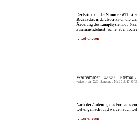
Der Patch mit der
Nummer #17
ist 
Richardsson
, da dieser Patch die U
Änderung des Kampfsystem, ob Nahk
zusammengefasst. Vorher aber noch 
…weiterlesen
Warhammer 40.000 – Eternal C
verfasst von - Xell · Sonntag, 1. Mai 2016, 17:00 U
Nach der Änderung des Formates von 
weiter gemacht und werden auch weit
…weiterlesen