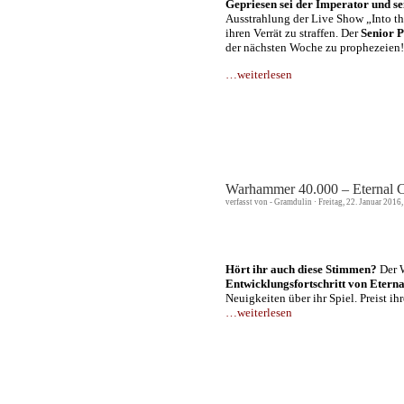
Gepriesen sei der Imperator und s
Ausstrahlung der Live Show „Into th
ihren Verrät zu straffen. Der
Senior P
der nächsten Woche zu prophezeien!
…weiterlesen
Warhammer 40.000 – Eternal C
verfasst von - Gramdulin · Freitag, 22. Januar 2016
Hört ihr auch diese Stimmen?
Der W
Entwicklungsfortschritt von Etern
Neuigkeiten über ihr Spiel. Preist i
…weiterlesen